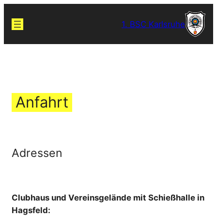
Zum
Inhalt
1. BSC Karlsruhe
springen
Anfahrt
Adressen
Clubhaus und Vereinsgelände mit Schießhalle in
Hagsfeld: