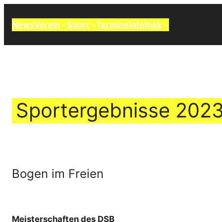
Zum
Inhalt
News
Verein
Sport
Termine
Infothek
springen
Sportergebnisse 202
Bogen im Freien
Meisterschaften des DSB