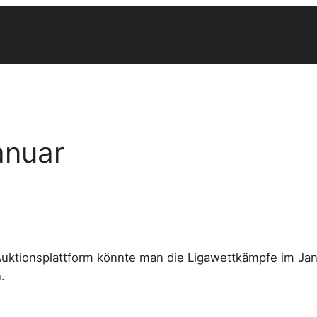
anuar
-Auktionsplattform könnte man die Ligawettkämpfe im J
.