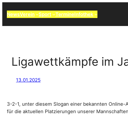
Zum
Inhalt
News
Verein
Sport
Termine
Infothek
springen
Ligawettkämpfe im J
13.01.2025
3-2-1, unter diesem Slogan einer bekannten Online
für die aktuellen Platzierungen unserer Mannschaften